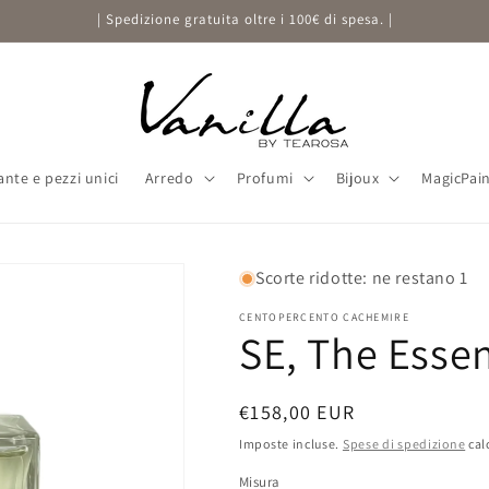
| Spedizione gratuita oltre i 100€ di spesa. |
ante e pezzi unici
Arredo
Profumi
Bijoux
MagicPai
Scorte ridotte: ne restano 1
CENTOPERCENTO CACHEMIRE
SE, The Essen
Prezzo
€158,00 EUR
di
Imposte incluse.
Spese di spedizione
cal
listino
Misura