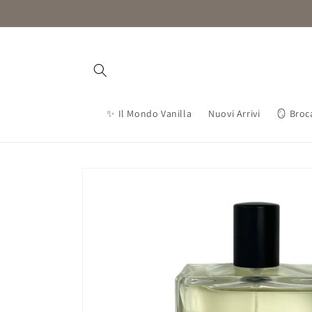
Vai
direttamente
ai contenuti
✨ Il Mondo Vanilla
Nuovi Arrivi
🪞 Broc
Passa alle
informazioni
sul prodotto