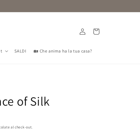
Accedi
Carrello
nt
SALDI
🏡 Che anima ha la tua casa?
ce of Silk
colate al check-out.