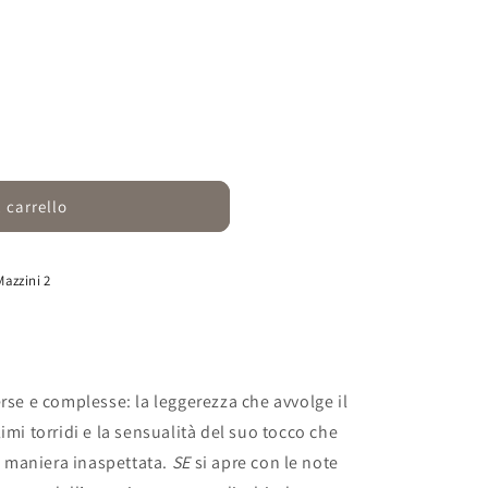
 carrello
Mazzini 2
rse e complesse: la leggerezza che avvolge il
mi torridi e la sensualità del suo tocco che
n maniera inaspettata.
SE
si apre con le note