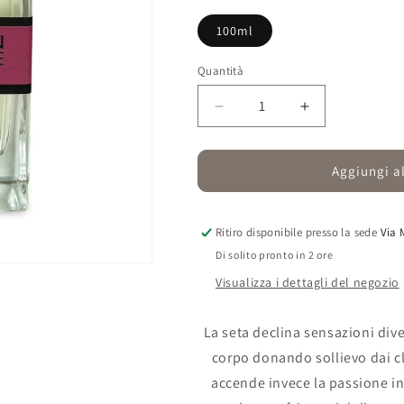
100ml
Quantità
Quantità
Diminuisci
Aumenta
quantità
quantità
per
per
SE,
SE,
Aggiungi al
The
The
Essence
Essence
of
of
Ritiro disponibile presso la sede
Via 
Silk
Silk
Di solito pronto in 2 ore
Visualizza i dettagli del negozio
La seta declina sensazioni dive
corpo donando sollievo dai cli
accende invece la passione i