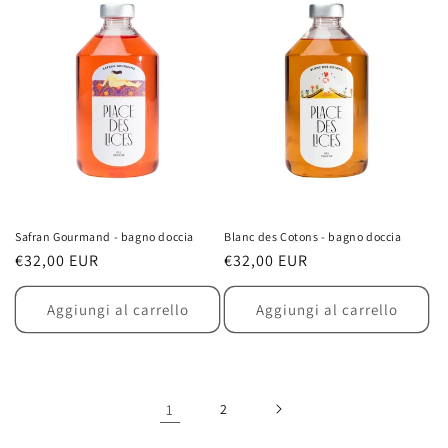
Safran Gourmand - bagno doccia
Blanc des Cotons - bagno doccia
Prezzo
€32,00 EUR
Prezzo
€32,00 EUR
di
di
listino
listino
Aggiungi al carrello
Aggiungi al carrello
1
2