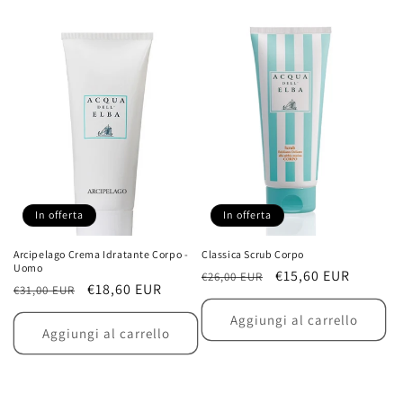
In offerta
In offerta
Arcipelago Crema Idratante Corpo -
Classica Scrub Corpo
Uomo
Prezzo
Prezzo
€15,60 EUR
€26,00 EUR
Prezzo
Prezzo
€18,60 EUR
€31,00 EUR
di
scontato
di
scontato
listino
Aggiungi al carrello
listino
Aggiungi al carrello