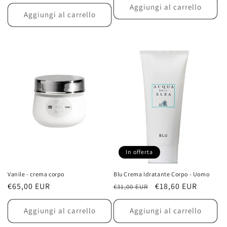
di
scontato
listino
Aggiungi al carrello
listino
Aggiungi al carrello
In offerta
Vanile - crema corpo
Blu Crema Idratante Corpo - Uomo
Prezzo
€65,00 EUR
Prezzo
Prezzo
€18,60 EUR
€31,00 EUR
di
di
scontato
listino
listino
Aggiungi al carrello
Aggiungi al carrello