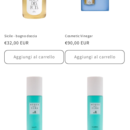
Sicile - bagno doccia
Cosmetic Vinegar
Prezzo
€32,00 EUR
Prezzo
€90,00 EUR
di
di
listino
listino
Aggiungi al carrello
Aggiungi al carrello