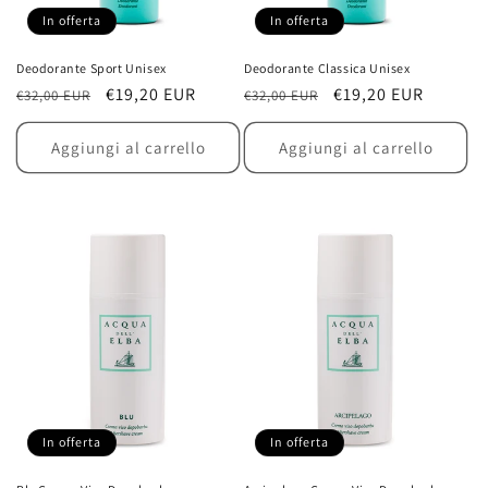
In offerta
In offerta
Deodorante Sport Unisex
Deodorante Classica Unisex
Prezzo
Prezzo
€19,20 EUR
Prezzo
Prezzo
€19,20 EUR
€32,00 EUR
€32,00 EUR
di
scontato
di
scontato
listino
listino
Aggiungi al carrello
Aggiungi al carrello
In offerta
In offerta