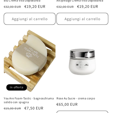
Blu Crema Viso Dopobarba
Arcipelago Crema Viso Dopobarba
Prezzo
Prezzo
€19,20 EUR
Prezzo
Prezzo
€19,20 EUR
€32,00 EUR
€32,00 EUR
di
scontato
di
scontato
listino
listino
Aggiungi al carrello
Aggiungi al carrello
In offerta
You Are Foam-Tastic - bagnoschiuma
Rose Au Sucre - crema corpo
solido con spugna
Prezzo
€65,00 EUR
Prezzo
Prezzo
€7,50 EUR
€15,00 EUR
di