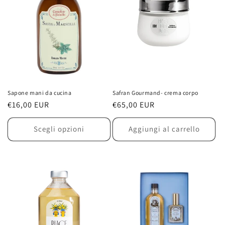
Sapone mani da cucina
Safran Gourmand- crema corpo
Prezzo
€16,00 EUR
Prezzo
€65,00 EUR
di
di
listino
listino
Scegli opzioni
Aggiungi al carrello