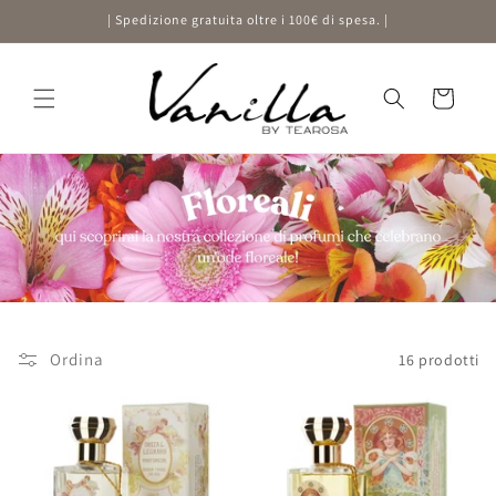
Vai
| Spedizione gratuita oltre i 100€ di spesa. |
direttamente
ai contenuti
Carrello
Ordina
16 prodotti