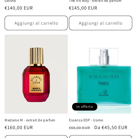
Geisha
The Iris Way - extrait de parfum
Prezzo
€140,00 EUR
Prezzo
€145,00 EUR
di
di
listino
listino
Aggiungi al carrello
Aggiungi al carrello
In offerta
Madame M - extrait de parfum
Essenza EDP - Uomo
Prezzo
€160,00 EUR
Prezzo
Prezzo
Da €45,50 EUR
€65,00 EUR
di
di
scontato