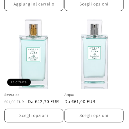
listino
listino
Aggiungi al carrello
Scegli opzioni
In offerta
Smeraldo
Acqua
Prezzo
Prezzo
Da €42,70 EUR
Prezzo
Da €61,00 EUR
€61,00 EUR
di
scontato
di
listino
listino
Scegli opzioni
Scegli opzioni