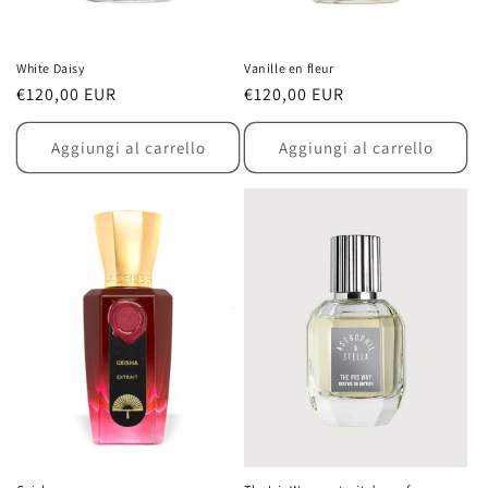
White Daisy
Vanille en fleur
Prezzo
€120,00 EUR
Prezzo
€120,00 EUR
di
di
listino
listino
Aggiungi al carrello
Aggiungi al carrello