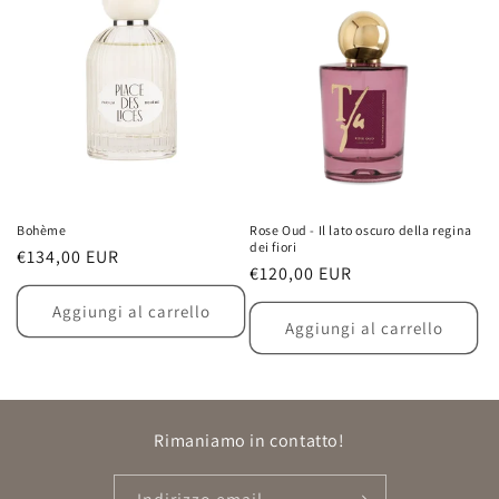
Bohème
Rose Oud - Il lato oscuro della regina
dei fiori
Prezzo
€134,00 EUR
Prezzo
€120,00 EUR
di
di
listino
Aggiungi al carrello
listino
Aggiungi al carrello
Rimaniamo in contatto!