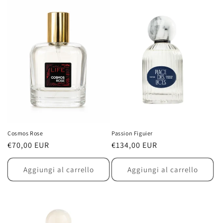
Cosmos Rose
Passion Figuier
Prezzo
€70,00 EUR
Prezzo
€134,00 EUR
di
di
listino
listino
Aggiungi al carrello
Aggiungi al carrello