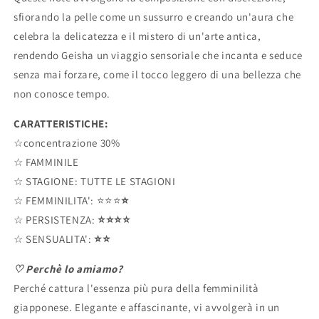
sfiorando la pelle come un sussurro e creando un'aura che
celebra la delicatezza e il mistero di un'arte antica,
rendendo Geisha un viaggio sensoriale che incanta e seduce
senza mai forzare, come il tocco leggero di una bellezza che
non conosce tempo.
CARATTERISTICHE:
☆concentrazione 30%
☆ FAMMINILE
☆ STAGIONE: TUTTE LE STAGIONI
☆ FEMMINILITA': ⭐️⭐️⭐️
⭐️
☆ PERSISTENZA:
⭐️⭐️⭐️⭐️
☆
SENSUALITA':
⭐️⭐️
♡ Perchè lo amiamo?
Perché cattura l'essenza più pura della femminilità
giapponese. Elegante e affascinante, vi avvolgerà in un