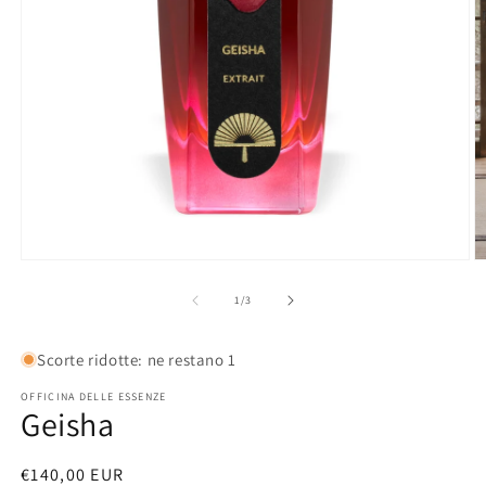
Apri
contenuti
multimediali
1
in
finestra
modale
A
c
m
su
1
/
3
2
in
fi
Scorte ridotte: ne restano 1
m
OFFICINA DELLE ESSENZE
Geisha
Prezzo
€140,00 EUR