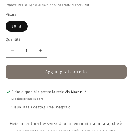
di
Imposte incluse.
Spese di spedizione
calcolate al check-out.
listino
Misura
50ml
Quantità
Quantità
Diminuisci
Aumenta
quantità
quantità
per
per
Geisha
Geisha
Aggiungi al carrello
Ritiro disponibile presso la sede
Via Mazzini 2
Di solito pronto in 2 ore
Visualizza i dettagli del negozio
Geisha cattura l’essenza di una femminilità innata, che è