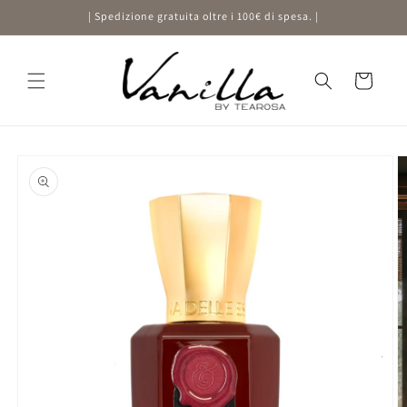
Vai
| Spedizione gratuita oltre i 100€ di spesa. |
direttamente
ai contenuti
Carrello
Passa alle
informazioni
sul prodotto