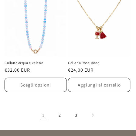
Collana Acqua e veleno
Collana Rose Mood
Prezzo
€32,00 EUR
Prezzo
€24,00 EUR
di
di
listino
listino
Scegli opzioni
Aggiungi al carrello
1
2
3