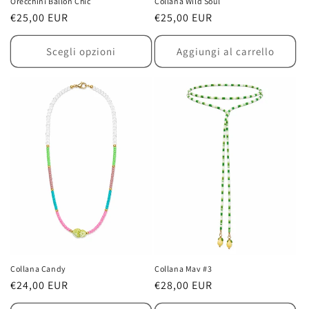
Orecchini Ballon Chic
Collana Wild Soul
Prezzo
€25,00 EUR
Prezzo
€25,00 EUR
di
di
listino
listino
Scegli opzioni
Aggiungi al carrello
Collana Candy
Collana Mav #3
Prezzo
€24,00 EUR
Prezzo
€28,00 EUR
di
di