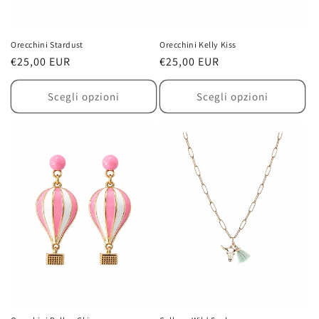
Orecchini Stardust
Orecchini Kelly Kiss
Prezzo
€25,00 EUR
Prezzo
€25,00 EUR
di
di
listino
listino
Scegli opzioni
Scegli opzioni