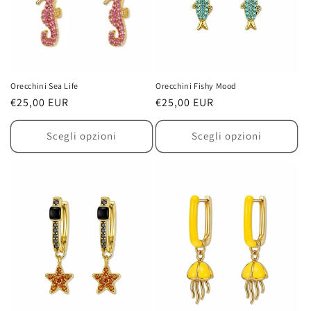
Orecchini Sea Life
Orecchini Fishy Mood
Prezzo
€25,00 EUR
Prezzo
€25,00 EUR
di
di
listino
listino
Scegli opzioni
Scegli opzioni