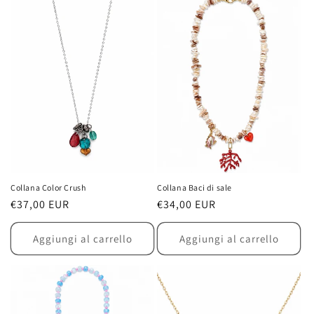
Collana Color Crush
Collana Baci di sale
Prezzo
€37,00 EUR
Prezzo
€34,00 EUR
di
di
listino
listino
Aggiungi al carrello
Aggiungi al carrello