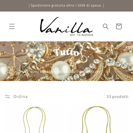
Vai
| Spedizione gratuita oltre i 100€ di spesa. |
direttamente
ai contenuti
Carrello
Ordina
33 prodotti