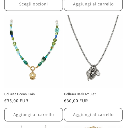
listino
listino
Scegli opzioni
Aggiungi al carrello
Collana Ocean Coin
Collana Dark Amulet
Prezzo
€35,00 EUR
Prezzo
€30,00 EUR
di
di
listino
listino
Aggiungi al carrello
Aggiungi al carrello