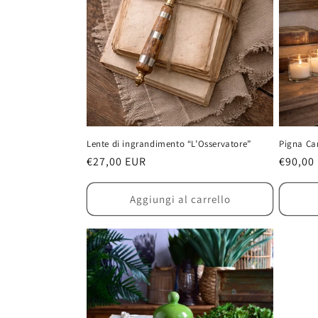
Lente di ingrandimento “L’Osservatore”
Pigna C
Prezzo
€27,00 EUR
Prezzo
€90,00
di
di
listino
listino
Aggiungi al carrello