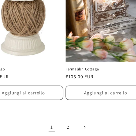
ago
Fermalibri Cottage
 EUR
Prezzo
€105,00 EUR
di
listino
Aggiungi al carrello
Aggiungi al carrello
1
2