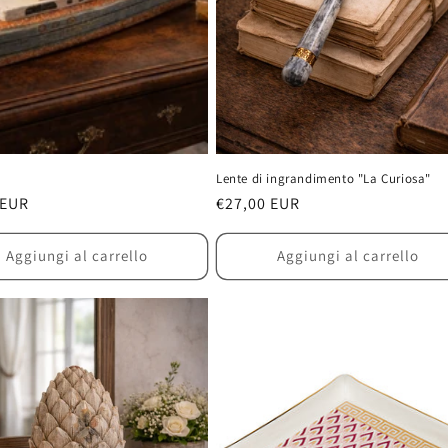
Lente di ingrandimento "La Curiosa"
 EUR
Prezzo
€27,00 EUR
di
listino
Aggiungi al carrello
Aggiungi al carrello