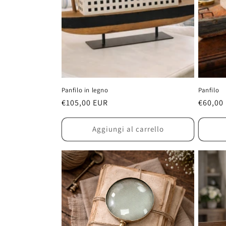
Panfilo in legno
Panfilo
Prezzo
€105,00 EUR
Prezzo
€60,00
di
di
listino
listino
Aggiungi al carrello