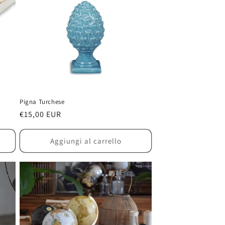
Pigna Turchese
Prezzo
€15,00 EUR
di
listino
Aggiungi al carrello