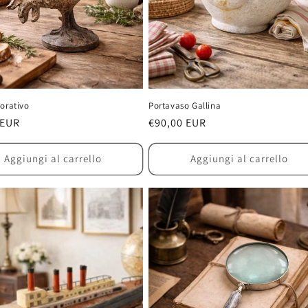
orativo
Portavaso Gallina
 EUR
Prezzo
€90,00 EUR
di
listino
Aggiungi al carrello
Aggiungi al carrello