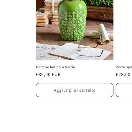
Potiche Reticolo Verde
Porta sp
Prezzo
€89,00 EUR
Prezzo
€28,00
di
di
listino
listino
Aggiungi al carrello