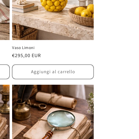
Vaso Limoni
Prezzo
€295,00 EUR
di
listino
Aggiungi al carrello