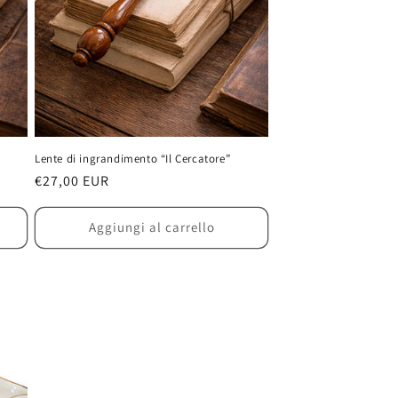
Lente di ingrandimento “Il Cercatore”
Prezzo
€27,00 EUR
di
listino
Aggiungi al carrello