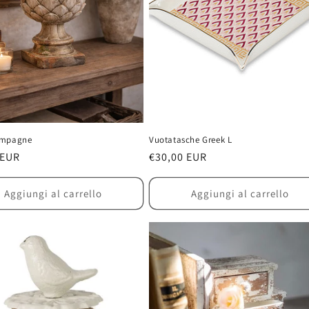
ampagne
Vuotatasche Greek L
 EUR
Prezzo
€30,00 EUR
di
listino
Aggiungi al carrello
Aggiungi al carrello