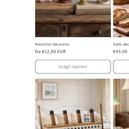
Manichini decorativi
Gallo dec
Prezzo
Da €12,00 EUR
Prezzo
€45,00
di
di
listino
listino
Scegli opzioni