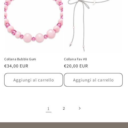
Collana Bubble Gum
Collana Fav #8
Prezzo
€34,00 EUR
Prezzo
€20,00 EUR
di
di
listino
listino
Aggiungi al carrello
Aggiungi al carrello
1
2