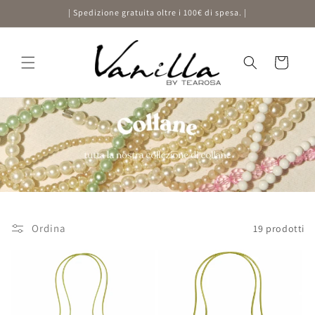
Vai
| Spedizione gratuita oltre i 100€ di spesa. |
direttamente
ai contenuti
Carrello
Ordina
19 prodotti