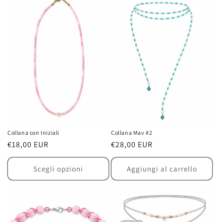
Collana con Iniziali
Collana Mav #2
Prezzo
€18,00 EUR
Prezzo
€28,00 EUR
di
di
listino
listino
Scegli opzioni
Aggiungi al carrello