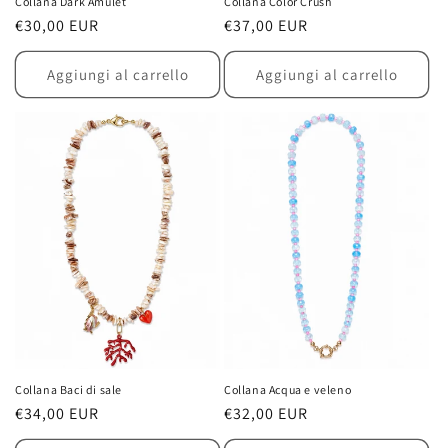
Collana Dark Amulet
Collana Color Crush
Prezzo
€30,00 EUR
Prezzo
€37,00 EUR
di
di
listino
listino
Aggiungi al carrello
Aggiungi al carrello
Collana Baci di sale
Collana Acqua e veleno
Prezzo
€34,00 EUR
Prezzo
€32,00 EUR
di
di