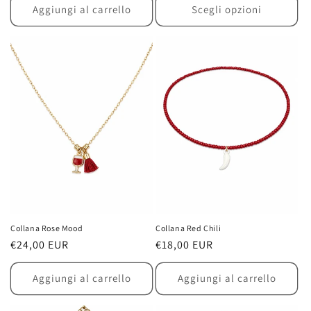
listino
listino
Aggiungi al carrello
Scegli opzioni
Collana Rose Mood
Collana Red Chili
Prezzo
€24,00 EUR
Prezzo
€18,00 EUR
di
di
listino
listino
Aggiungi al carrello
Aggiungi al carrello