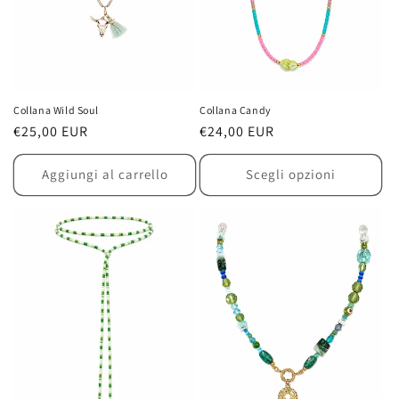
Collana Wild Soul
Collana Candy
Prezzo
€25,00 EUR
Prezzo
€24,00 EUR
di
di
listino
listino
Aggiungi al carrello
Scegli opzioni