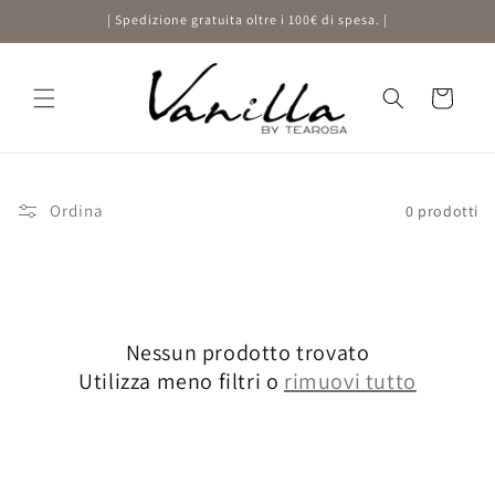
Vai
| Spedizione gratuita oltre i 100€ di spesa. |
direttamente
ai contenuti
Carrello
Ordina
0 prodotti
Nessun prodotto trovato
Utilizza meno filtri o
rimuovi tutto