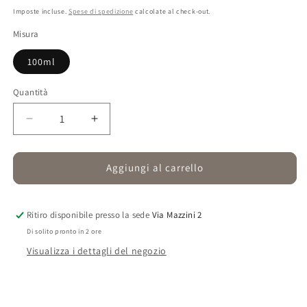
di
Imposte incluse.
Spese di spedizione
calcolate al check-out.
listino
Misura
100ml
Quantità
Quantità
Diminuisci
Aumenta
quantità
quantità
per
per
Passion
Passion
Aggiungi al carrello
Figuier
Figuier
Ritiro disponibile presso la sede
Via Mazzini 2
Di solito pronto in 2 ore
Visualizza i dettagli del negozio