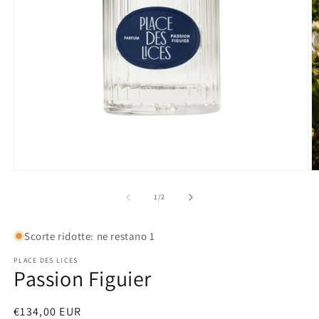
Apri
A
contenuti
c
multimediali
m
su
1
/
2
1
2
in
in
finestra
fi
modale
Scorte ridotte: ne restano 1
m
PLACE DES LICES
Passion Figuier
Prezzo
€134,00 EUR