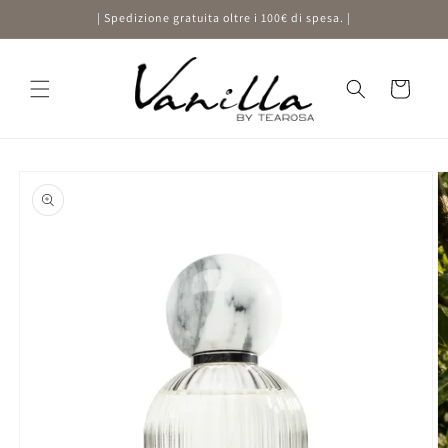
Vai
| Spedizione gratuita oltre i 100€ di spesa. |
direttamente
ai contenuti
Carrello
Passa alle
informazioni
sul prodotto