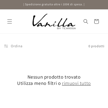
Vai
| Spedizione gratuita oltre i 100€ di spesa. |
direttamente
ai contenuti
Carrello
Ordina
0 prodotti
Nessun prodotto trovato
Utilizza meno filtri o
rimuovi tutto