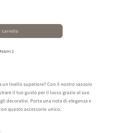
 carrello
Mazzini 2
e a un livello superiore? Con il nostro vassoio
rare il tuo gusto per il lusso grazie al suo
gli decorativi. Porta una nota di eleganza e
e con questo accessorio unico.
o