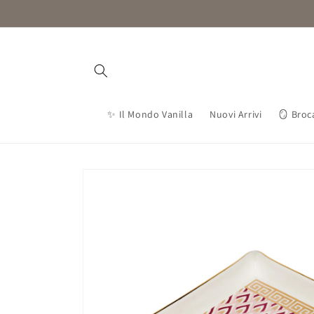
Vai
direttamente
ai contenuti
✨ Il Mondo Vanilla
Nuovi Arrivi
🪞 Broc
Passa alle
informazioni
sul prodotto