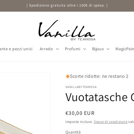
| Spedizione gratuita oltre i 100€ di spesa. |
ante e pezzi unici
Arredo
Profumi
Bijoux
MagicPai
Scorte ridotte: ne restano 2
VANILLABYTEAROSA
Vuotatasche 
Prezzo
€30,00 EUR
di
Imposte incluse.
Spese di spedizione
cal
listino
Quantità
Quantità