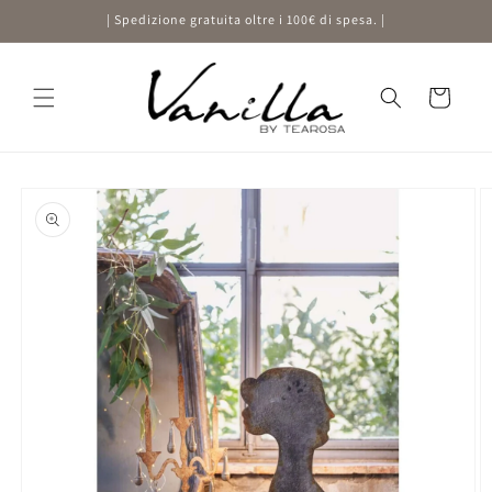
Vai
| Spedizione gratuita oltre i 100€ di spesa. |
direttamente
ai contenuti
Carrello
Passa alle
informazioni
sul prodotto