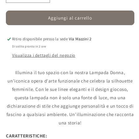
quantità
quantità
per
per
Lampada
Lampada
Aggiungi al carrello
Donna
Donna
Ritiro disponibile presso la sede
Via Mazzini 2
Di solito pronto in 2 ore
Visualizza i dettagli del negozio
Illumina il tuo spazio con la nostra Lampada Donna,
un'iconica opera d'arte funzionale che celebra la silhouette
femminile. Con le sue linee eleganti e il design giocoso,
questa lampada non è solo una fonte di luce, ma una
dichiarazione di stile che aggiunge personalità e un tocco di
fascino a qualsiasi ambiente. Un'illuminazione che racconta
una storia!
CARATTERISTICHE: