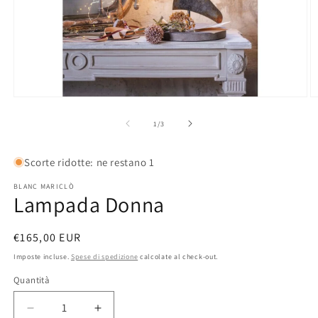
Apri
A
contenuti
c
multimediali
m
su
1
/
3
1
2
in
in
finestra
fi
Scorte ridotte: ne restano 1
modale
m
BLANC MARICLÒ
Lampada Donna
Prezzo
€165,00 EUR
di
Imposte incluse.
Spese di spedizione
calcolate al check-out.
listino
Quantità
Quantità
Diminuisci
Aumenta