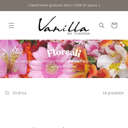
Vai
| Spedizione gratuita oltre i 100€ di spesa. |
direttamente
ai contenuti
Carrello
Ordina
16 prodotti