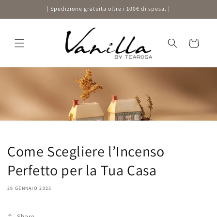
Vai
| Spedizione gratuita oltre i 100€ di spesa. |
direttamente
ai contenuti
Carrello
Come Scegliere l’Incenso
Perfetto per la Tua Casa
29 GENNAIO 2025
Share