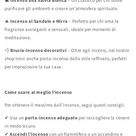
🕊
Incenso alla Salvia Bianca
– Un classico per chi vuole
purificare gli ambienti e creare un’atmosfera spirituale.
🔥
Incenso al Sandalo e Mirra
– Perfetto per chi ama le
fragranze avvolgenti e sensuali, ideale per momenti di
meditazione.
💨
Brucia-incenso decorativi
– Oltre agli incensi, nel nostro
shop trovi anche porta-incenso dallo stile raffinato, perfetti
per impreziosire la tua casa.
Come usare al meglio l’incenso
Per ottenere il massimo dall’incenso, segui questi consigli:
✔
Usa un
porta-incenso adeguato
per raccogliere la cenere
in modo sicuro.
✔
Accendi l’incenso
con un fiammifero o un accendino e