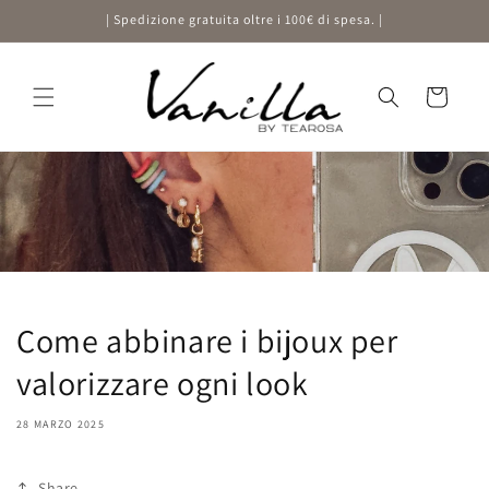
Vai
| Spedizione gratuita oltre i 100€ di spesa. |
direttamente
ai contenuti
Carrello
Come abbinare i bijoux per
valorizzare ogni look
28 MARZO 2025
Share