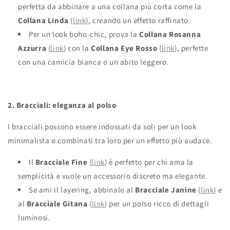
perfetta da abbinare a una collana più corta come la
Collana Linda
(
link
), creando un effetto raffinato.
Per un look boho-chic, prova la
Collana Rosanna
Azzurra
(
link
) con la
Collana Eye Rosso
(
link
), perfette
con una camicia bianca o un abito leggero.
2. Bracciali: eleganza al polso
I bracciali possono essere indossati da soli per un look
minimalista o combinati tra loro per un effetto più audace.
Il
Bracciale Fine
(
link
) è perfetto per chi ama la
semplicità e vuole un accessorio discreto ma elegante.
Se ami il layering, abbinalo al
Bracciale Janine
(
link
) e
al
Bracciale Gitana
(
link
) per un polso ricco di dettagli
luminosi.